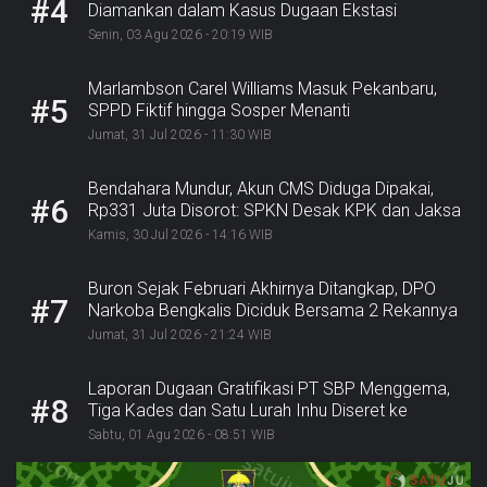
#4
Diamankan dalam Kasus Dugaan Ekstasi
Senin, 03 Agu 2026 - 20:19 WIB
Marlambson Carel Williams Masuk Pekanbaru,
#5
SPPD Fiktif hingga Sosper Menanti
Jumat, 31 Jul 2026 - 11:30 WIB
Bendahara Mundur, Akun CMS Diduga Dipakai,
#6
Rp331 Juta Disorot: SPKN Desak KPK dan Jaksa
Bergerak
Kamis, 30 Jul 2026 - 14:16 WIB
Buron Sejak Februari Akhirnya Ditangkap, DPO
#7
Narkoba Bengkalis Diciduk Bersama 2 Rekannya
Jumat, 31 Jul 2026 - 21:24 WIB
Laporan Dugaan Gratifikasi PT SBP Menggema,
#8
Tiga Kades dan Satu Lurah Inhu Diseret ke
Kejaksaan
Sabtu, 01 Agu 2026 - 08:51 WIB