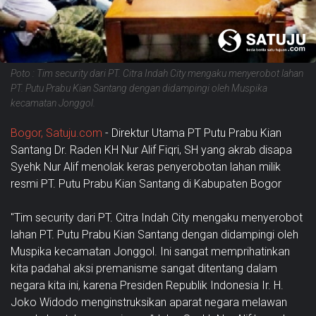
Poto : Tim security dari PT. Citra Indah City mengaku menyerobot lahan
PT. Putu Prabu Kian Santang dengan didampingi oleh Muspika
kecamatan Jonggol.
Bogor, Satuju.com
- Direktur Utama PT Putu Prabu Kian
Santang Dr. Raden KH Nur Alif Fiqri, SH yang akrab disapa
Syehk Nur Alif menolak keras penyerobotan lahan milik
resmi PT. Putu Prabu Kian Santang di Kabupaten Bogor
"Tim security dari PT. Citra Indah City mengaku menyerobot
lahan PT. Putu Prabu Kian Santang dengan didampingi oleh
Muspika kecamatan Jonggol. Ini sangat memprihatinkan
kita padahal aksi premanisme sangat ditentang dalam
negara kita ini, karena Presiden Republik Indonesia Ir. H.
Joko Widodo menginstruksikan aparat negara melawan