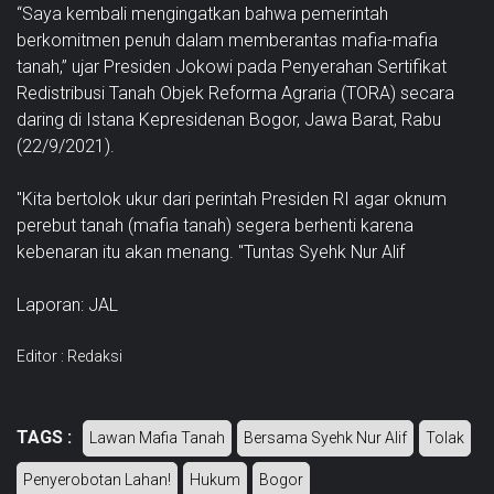
“Saya kembali mengingatkan bahwa pemerintah
berkomitmen penuh dalam memberantas mafia-mafia
tanah,” ujar Presiden Jokowi pada Penyerahan Sertifikat
Redistribusi Tanah Objek Reforma Agraria (TORA) secara
daring di Istana Kepresidenan Bogor, Jawa Barat, Rabu
(22/9/2021).
"Kita bertolok ukur dari perintah Presiden RI agar oknum
perebut tanah (mafia tanah) segera berhenti karena
kebenaran itu akan menang. "Tuntas Syehk Nur Alif
Laporan: JAL
Editor : Redaksi
TAGS :
Lawan Mafia Tanah
Bersama Syehk Nur Alif
Tolak
Penyerobotan Lahan!
Hukum
Bogor