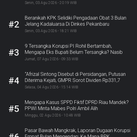
Senin, 03 Agu 2026 - 20:19 WIB
Beranikah KPK Selidiki Pengadaan Obat 3 Bulan
#2
Jelang Kadaluarsa Di Dinkes Pekanbaru
Senin, 03 Agu 2026 - 18:21 WIB
9 Tersangka Korupsi PI Rohil Bertambah,
#3
Mengapa Eks Bupati Belum Tersangka? Nasib
Rp9,2 Miliar
Jumat, 07 Agu 2026 - 09:33 WIB
“Afrizal Sintong Disebut di Persidangan, Putusan
#4
Diterima Kejati, GMPR Sorot Dividen Rp331,7
Miliar”
Selasa, 04 Agu 2026 - 15:14 WIB
Mengapa Kasus SPPD Fiktif DPRD Riau Mandek?
#5
PPWI Minta Mabes Polri Ambil Alih
Minggu, 02 Agu 2026 - 10:48 WIB
Pasar Bawah Mangkrak, Laporan Dugaan Korupsi
#6
Empat Bulan Mengendap: Ke Mana BPK,