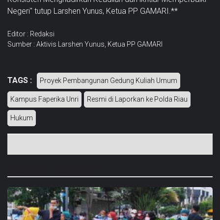
Negeri" tutup Larshen Yunus, Ketua PP GAMARI.**
Editor : Redaksi
Sumber : Aktivis Larshen Yunus, Ketua PP GAMARI
TAGS :
Proyek Pembangunan Gedung Kuliah Umum
Kampus Faperika Unri
Resmi di Laporkan ke Polda Riau
Hukum
BERITA TERKAIT