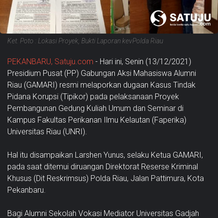
Ket. Poto : Lokasi Proyek, Bukti Laporan kevPolda Riau
PEKANBARU, Satuju.com
- Hari ini, Senin (13/12/2021)
Presidium Pusat (PP) Gabungan Aksi Mahasiswa Alumni
Riau (GAMARI) resmi melaporkan dugaan Kasus Tindak
Pidana Korupsi (Tipikor) pada pelaksanaan Proyek
Pembangunan Gedung Kuliah Umum dan Seminar di
Kampus Fakultas Perikanan Ilmu Kelautan (Faperika)
Universitas Riau (UNRI).
Hal itu disampaikan Larshen Yunus, selaku Ketua GAMARI,
pada saat ditemui diruangan Direktorat Reserse Kriminal
Khusus (Dit Reskrimsus) Polda Riau, Jalan Pattimura, Kota
Pekanbaru.
Bagi Alumni Sekolah Vokasi Mediator Universitas Gadjah