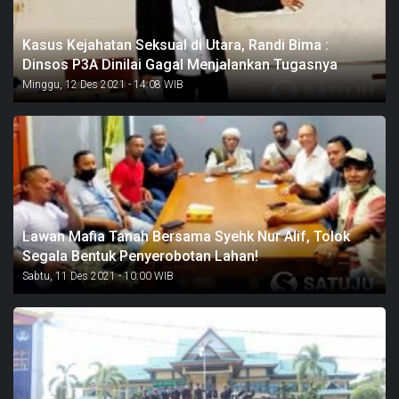
Kasus Kejahatan Seksual di Utara, Randi Bima :
Dinsos P3A Dinilai Gagal Menjalankan Tugasnya
Minggu, 12 Des 2021 - 14:08 WIB
Lawan Mafia Tanah Bersama Syehk Nur Alif, Tolok
Segala Bentuk Penyerobotan Lahan!
Sabtu, 11 Des 2021 - 10:00 WIB