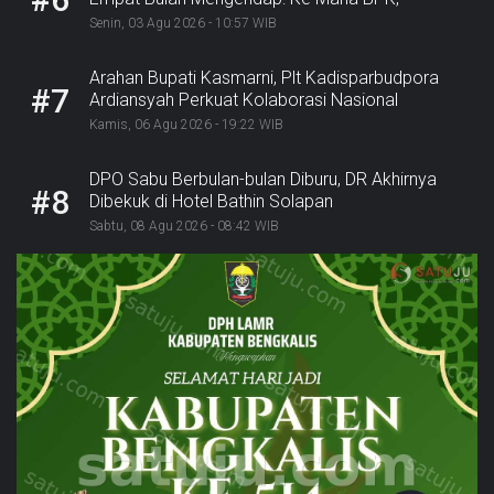
Inspektorat, dan Kejaksaan?
Senin, 03 Agu 2026 - 10:57 WIB
Arahan Bupati Kasmarni, Plt Kadisparbudpora
#7
Ardiansyah Perkuat Kolaborasi Nasional
Sukseskan Ekraforia 2026 dan Bangun Bengkalis
Kamis, 06 Agu 2026 - 19:22 WIB
sebagai Kabupaten Kreatif
DPO Sabu Berbulan-bulan Diburu, DR Akhirnya
#8
Dibekuk di Hotel Bathin Solapan
Sabtu, 08 Agu 2026 - 08:42 WIB