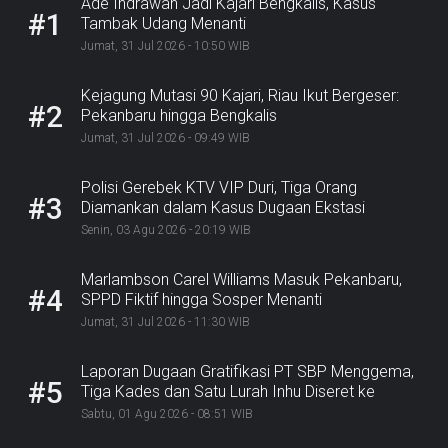
Ade Indrawan Jadi Kajari Bengkalis, Kasus
#1
Tambak Udang Menanti
Jumat, 31 Jul 2026 - 10:50 WIB
Kejagung Mutasi 90 Kajari, Riau Ikut Bergeser:
#2
Pekanbaru hingga Bengkalis
Jumat, 31 Jul 2026 - 09:49 WIB
Polisi Gerebek KTV VIP Duri, Tiga Orang
#3
Diamankan dalam Kasus Dugaan Ekstasi
Senin, 03 Agu 2026 - 20:19 WIB
Marlambson Carel Williams Masuk Pekanbaru,
#4
SPPD Fiktif hingga Sosper Menanti
Jumat, 31 Jul 2026 - 11:30 WIB
Laporan Dugaan Gratifikasi PT SBP Menggema,
#5
Tiga Kades dan Satu Lurah Inhu Diseret ke
Kejaksaan
Sabtu, 01 Agu 2026 - 08:51 WIB