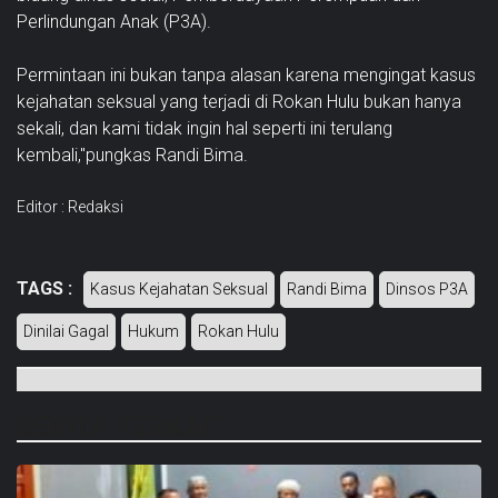
Perlindungan Anak (P3A).
Permintaan ini bukan tanpa alasan karena mengingat kasus
kejahatan seksual yang terjadi di Rokan Hulu bukan hanya
sekali, dan kami tidak ingin hal seperti ini terulang
kembali,"pungkas Randi Bima.
Editor : Redaksi
TAGS :
Kasus Kejahatan Seksual
Randi Bima
Dinsos P3A
Dinilai Gagal
Hukum
Rokan Hulu
BERITA TERKAIT